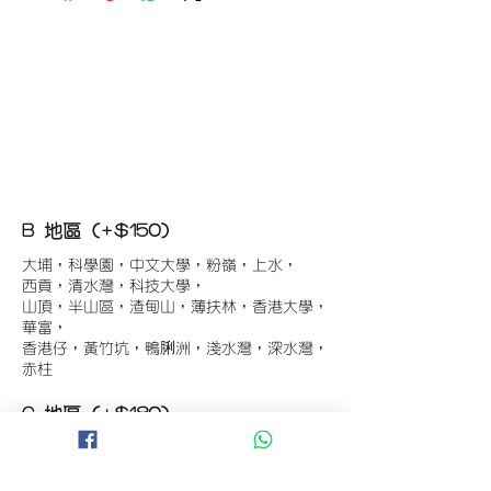
B 地區 (+$150)
大埔，科學園，中文大學，粉嶺，上水，
西貢，清水灣，科技大學，
山頂，半山區，渣甸山，薄扶林，香港大學，
華富，
香港仔，黃竹坑，鴨脷洲，淺水灣，深水灣，
赤柱
C 地區 (+$180)
東涌，珀麗灣(馬灣)，南灣，
將軍澳工業區，大埔工業區，
舂坎角，大潭，紅山半島，石澳，深井，