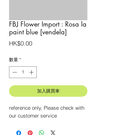
FBJ Flower Import : Rosa la
paint blue [vendela]
價
HK$0.00
格
數量
*
加入購買車
reference only, Please check with 
our customer service