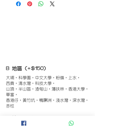
B 地區 (+$150)
大埔，科學園，中文大學，粉嶺，上水，
西貢，清水灣，科技大學，
山頂，半山區，渣甸山，薄扶林，香港大學，
華富，
香港仔，黃竹坑，鴨脷洲，淺水灣，深水灣，
赤柱
C 地區 (+$180)
東涌，珀麗灣(馬灣)，南灣，
將軍澳工業區，大埔工業區，