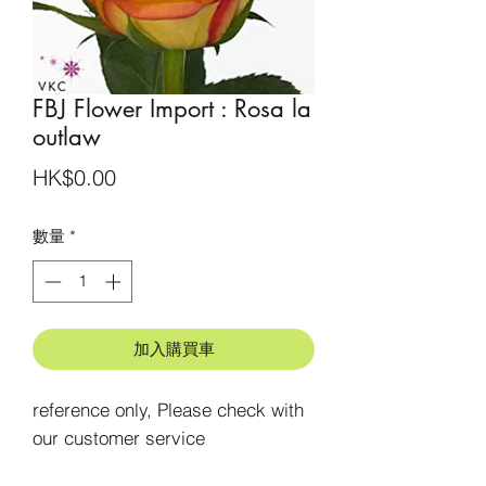
FBJ Flower Import : Rosa la
outlaw
價
HK$0.00
格
數量
*
加入購買車
reference only, Please check with 
our customer service