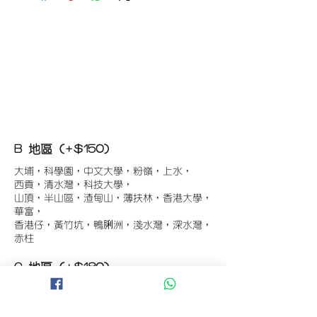
B 地區 (+$150)
大埔，科學園，中文大學，粉嶺，上水，
西貢，清水灣，科技大學，
山頂，半山區，渣甸山，薄扶林，香港大學，
華富，
香港仔，黃竹坑，鴨脷洲，淺水灣，深水灣，
赤柱
C 地區 (+$180)
東涌，珀麗灣(馬灣)，南灣，
將軍澳工業區，大埔工業區，
舂坎角，大潭，紅山半島，石澳，深井，