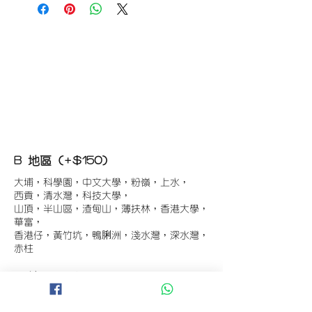
B 地區 (+$150)
大埔，科學園，中文大學，粉嶺，上水，
西貢，清水灣，科技大學，
山頂，半山區，渣甸山，薄扶林，香港大學，
華富，
香港仔，黃竹坑，鴨脷洲，淺水灣，深水灣，
赤柱
C 地區 (+$180)
東涌，珀麗灣(馬灣)，南灣，
將軍澳工業區，大埔工業區，