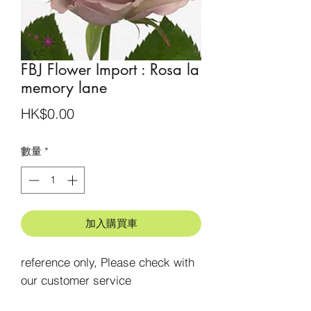
FBJ Flower Import : Rosa la
memory lane
價
HK$0.00
格
數量
*
加入購買車
reference only, Please check with 
our customer service