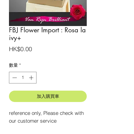
FBJ Flower Import : Rosa la
ivy+
價
HK$0.00
格
數量
*
加入購買車
reference only, Please check with 
our customer service