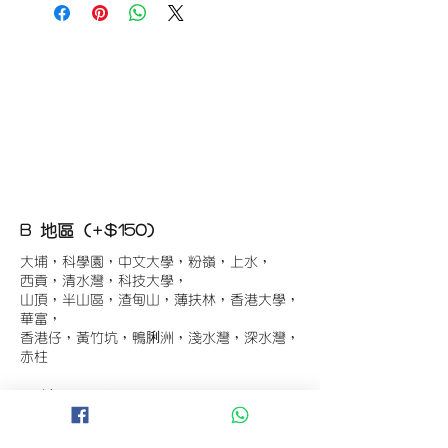
B 地區 (+$150)
大埔，科學園，中文大學，粉嶺，上水，
西貢，清水灣，科技大學，
山頂，半山區，渣甸山，薄扶林，香港大學，
華富，
香港仔，黃竹坑，鴨脷洲，淺水灣，深水灣，
赤柱
C 地區 (+$180)
東涌，珀麗灣(馬灣)，南灣，
將軍澳工業區，大埔工業區，