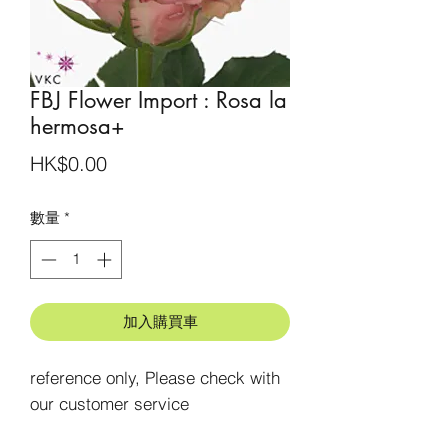
FBJ Flower Import : Rosa la
hermosa+
價
HK$0.00
格
數量
*
加入購買車
reference only, Please check with 
our customer service