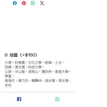
B 地區 (+$150)
大埔，科學園，中文大學，粉嶺，上水，
西貢，清水灣，科技大學，
山頂，半山區，渣甸山，薄扶林，香港大學，
華富，
香港仔，黃竹坑，鴨脷洲，淺水灣，深水灣，
赤柱
C 地區 (+$180)
東涌，珀麗灣(馬灣)，南灣，
將軍澳工業區，大埔工業區，