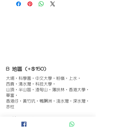
B 地區 (+$150)
大埔，科學園，中文大學，粉嶺，上水，
西貢，清水灣，科技大學，
山頂，半山區，渣甸山，薄扶林，香港大學，
華富，
香港仔，黃竹坑，鴨脷洲，淺水灣，深水灣，
赤柱
C 地區 (+$180)
東涌，珀麗灣(馬灣)，南灣，
將軍澳工業區，大埔工業區，