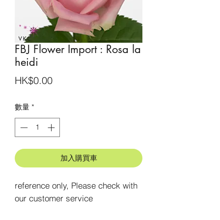
FBJ Flower Import : Rosa la
heidi
價
HK$0.00
格
數量
*
加入購買車
reference only, Please check with 
our customer service