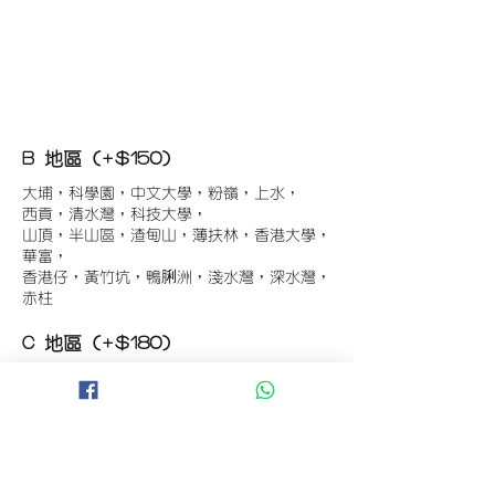
B 地區 (+$150)
大埔，科學園，中文大學，粉嶺，上水，
西貢，清水灣，科技大學，
山頂，半山區，渣甸山，薄扶林，香港大學，
華富，
香港仔，黃竹坑，鴨脷洲，淺水灣，深水灣，
赤柱
C 地區 (+$180)
東涌，珀麗灣(馬灣)，南灣，
將軍澳工業區，大埔工業區，
舂坎角，大潭，紅山半島，石澳，深井，
小欖，數碼港，屯門，元朗，天水圍，打鼓嶺
D 地區 (+$250)