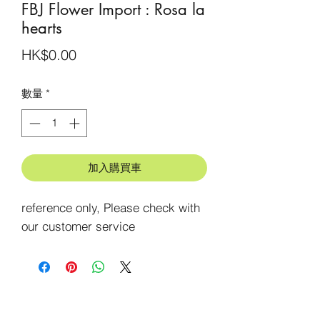
FBJ Flower Import : Rosa la
hearts
價
HK$0.00
格
數量
*
加入購買車
reference only, Please check with 
our customer service