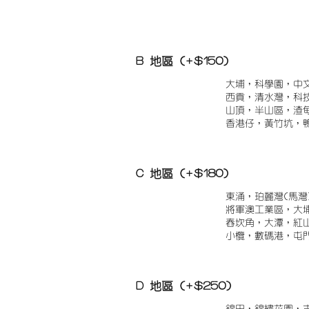
B 地區 (+$150)
大埔，科學園，中
西貢，清水灣，科
山頂，半山區，渣
香港仔，黃竹坑，
C 地區 (+$180)
東涌，珀麗灣(馬灣
將軍澳工業區，大
舂坎角，大潭，紅
小欖，數碼港，屯
D 地區 (+$250)