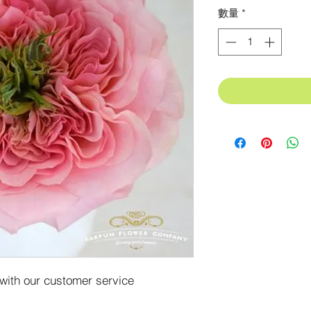
格
數量
*
 with our customer service