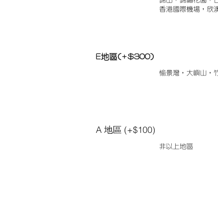
錦田，錦繡花園，
香港國際機場，欣
E地區(+$300)
愉景灣，大嶼山，
A 地區 (+$100)
非以上地區