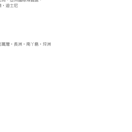
古洞，亞洲國際博覽館，
澳，迪士尼
竹蒿灣，長洲，南丫島，坪洲