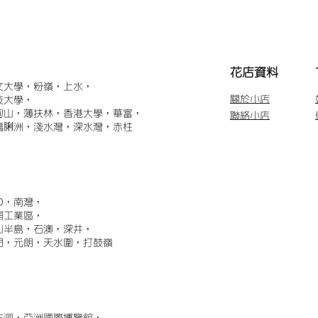
​花店資料
文大學，粉嶺，上水，
關於小店
技大學，
甸山，薄扶林，香港大學，華富，
聯絡小店
鴨脷洲，淺水灣，深水灣，赤柱
)，南灣，
埔工業區，
山半島，石澳，深井，
門，元朗，天水圍，打鼓嶺