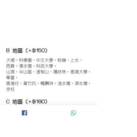
B 地區 (+$150)
大埔，科學園，中文大學，粉嶺，上水，
西貢，清水灣，科技大學，
山頂，半山區，渣甸山，薄扶林，香港大學，
華富，
香港仔，黃竹坑，鴨脷洲，淺水灣，深水灣，
赤柱
C 地區 (+$180)
東涌，珀麗灣(馬灣)，南灣，
將軍澳工業區，大埔工業區，
舂坎角，大潭，紅山半島，石澳，深井，
小欖，數碼港，屯門，元朗，天水圍，打鼓嶺