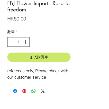
FBJ Flower Import : Rosa la
freedom
價
HK$0.00
格
數量
*
加入購買車
reference only, Please check with 
our customer service