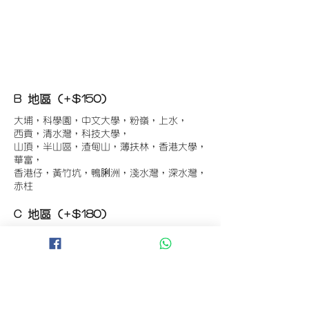
B 地區 (+$150)
大埔，科學園，中文大學，粉嶺，上水，
西貢，清水灣，科技大學，
山頂，半山區，渣甸山，薄扶林，香港大學，
華富，
香港仔，黃竹坑，鴨脷洲，淺水灣，深水灣，
赤柱
C 地區 (+$180)
東涌，珀麗灣(馬灣)，南灣，
將軍澳工業區，大埔工業區，
舂坎角，大潭，紅山半島，石澳，深井，
小欖，數碼港，屯門，元朗，天水圍，打鼓嶺
D 地區 (+$250)