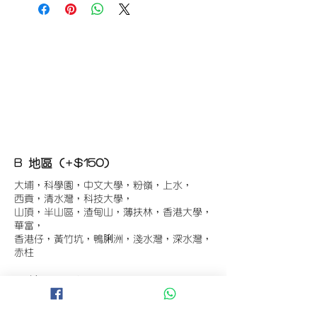
B 地區 (+$150)
大埔，科學園，中文大學，粉嶺，上水，
西貢，清水灣，科技大學，
山頂，半山區，渣甸山，薄扶林，香港大學，
華富，
香港仔，黃竹坑，鴨脷洲，淺水灣，深水灣，
赤柱
C 地區 (+$180)
東涌，珀麗灣(馬灣)，南灣，
將軍澳工業區，大埔工業區，