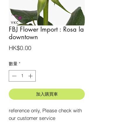
FBJ Flower Import : Rosa la
downtown
價
HK$0.00
格
數量
*
加入購買車
reference only, Please check with 
our customer service