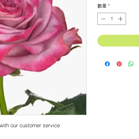
格
數量
*
 with our customer service