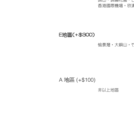
錦田，錦繡花園，
香港國際機場，欣
E地區(+$300)
愉景灣，大嶼山，
A 地區 (+$100)
非以上地區