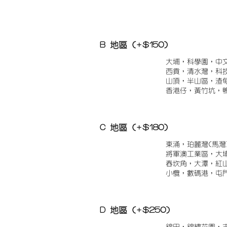
B 地區 (+$150)
大埔，科學園，中
西貢，清水灣，科
山頂，半山區，渣
香港仔，黃竹坑，
C 地區 (+$180)
東涌，珀麗灣(馬灣
將軍澳工業區，大
舂坎角，大潭，紅
小欖，數碼港，屯
D 地區 (+$250)