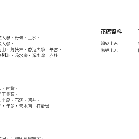
​花店資料
文大學，粉嶺，上水，
關於小店
技大學，
甸山，薄扶林，香港大學，華富，
聯絡小店
鴨脷洲，淺水灣，深水灣，赤柱
)，南灣，
埔工業區，
山半島，石澳，深井，
門，元朗，天水圍，打鼓嶺