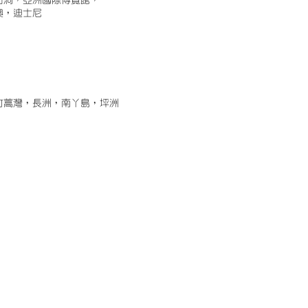
古洞，亞洲國際博覽館，
澳，迪士尼
竹蒿灣，長洲，南丫島，坪洲