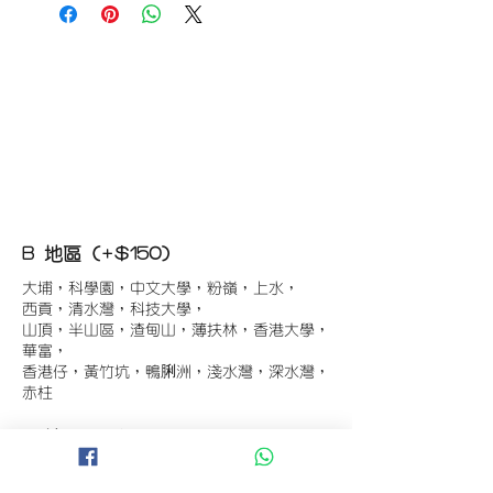
B 地區 (+$150)
大埔，科學園，中文大學，粉嶺，上水，
西貢，清水灣，科技大學，
山頂，半山區，渣甸山，薄扶林，香港大學，
華富，
香港仔，黃竹坑，鴨脷洲，淺水灣，深水灣，
赤柱
C 地區 (+$180)
東涌，珀麗灣(馬灣)，南灣，
將軍澳工業區，大埔工業區，