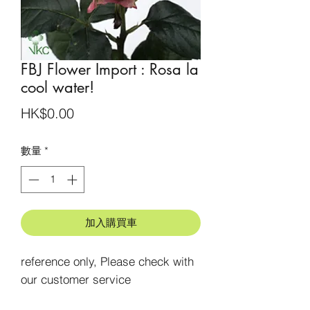
FBJ Flower Import : Rosa la
cool water!
價
HK$0.00
格
數量
*
加入購買車
reference only, Please check with 
our customer service