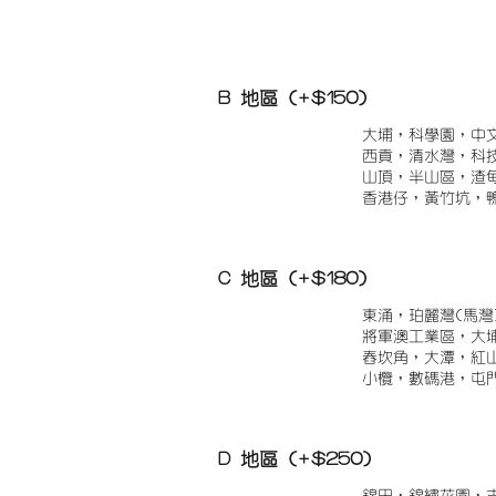
B 地區 (+$150)
大埔，科學園，中
西貢，清水灣，科
山頂，半山區，渣
香港仔，黃竹坑，
C 地區 (+$180)
東涌，珀麗灣(馬灣
將軍澳工業區，大
舂坎角，大潭，紅
小欖，數碼港，屯
D 地區 (+$250)