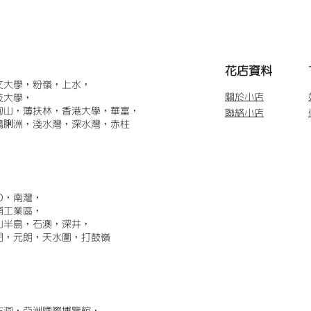
​花店資料
文大學，粉嶺，上水，
關於小店
技大學，
甸山，薄扶林，香港大學，華富，
聯絡小店
鴨脷洲，淺水灣，深水灣，赤柱
)，南灣，
埔工業區，
山半島，石澳，深井，
門，元朗，天水圍，打鼓嶺