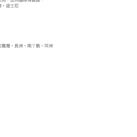
古洞，亞洲國際博覽館，
澳，迪士尼
竹蒿灣，長洲，南丫島，坪洲