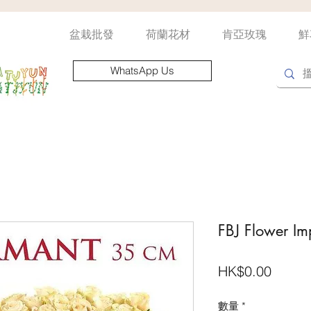
盆栽批發
荷蘭花材
肯亞玫瑰
鮮
WhatsApp Us
FBJ Flower Im
價
HK$0.00
格
數量
*