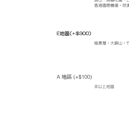
錦田，錦繡花園，
香港國際機場，欣
E地區(+$300)
愉景灣，大嶼山，
A 地區 (+$100)
非以上地區