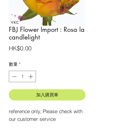
FBJ Flower Import : Rosa la
candlelight
價
HK$0.00
格
數量
*
加入購買車
reference only, Please check with 
our customer service