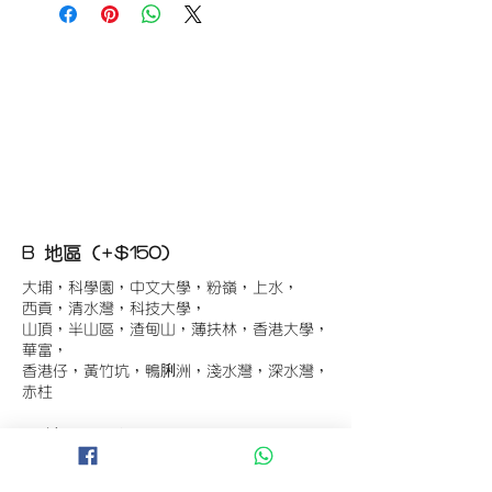
B 地區 (+$150)
大埔，科學園，中文大學，粉嶺，上水，
西貢，清水灣，科技大學，
山頂，半山區，渣甸山，薄扶林，香港大學，
華富，
香港仔，黃竹坑，鴨脷洲，淺水灣，深水灣，
赤柱
C 地區 (+$180)
東涌，珀麗灣(馬灣)，南灣，
將軍澳工業區，大埔工業區，