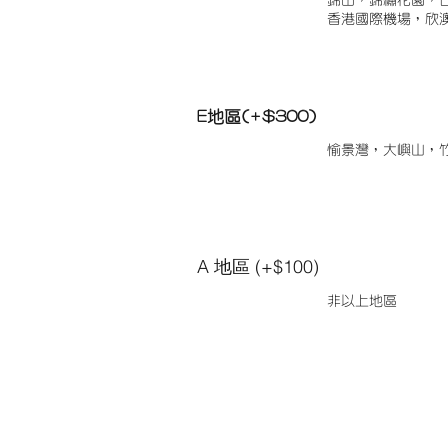
錦田，錦繡花園，
香港國際機場，欣
E地區(+$300)
愉景灣，大嶼山，
A 地區 (+$100)
非以上地區