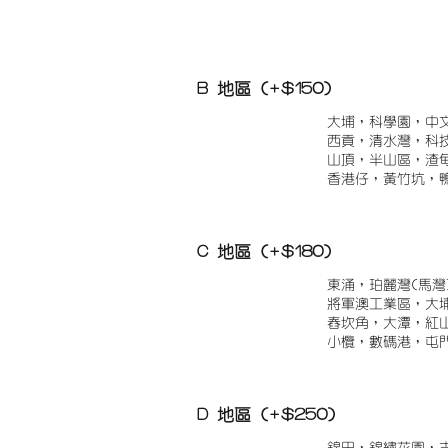
B 地區 (+$150)
大埔，科學園，中
西貢，清水灣，科
山頂，半山區，渣
香港仔，黃竹坑，
C 地區 (+$180)
東涌，珀麗灣(馬灣
將軍澳工業區，大
舂坎角，大潭，紅
小欖，數碼港，屯
D 地區 (+$250)