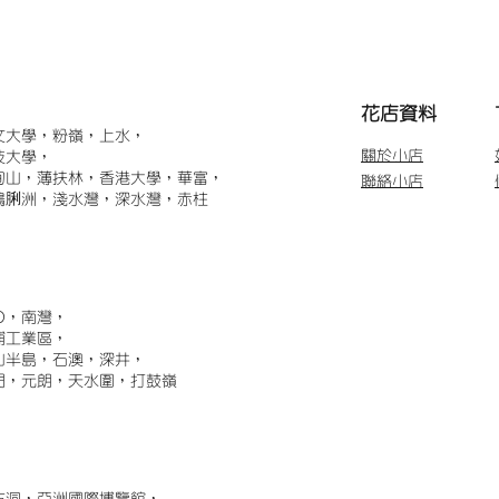
​花店資料
文大學，粉嶺，上水，
關於小店
技大學，
甸山，薄扶林，香港大學，華富，
聯絡小店
鴨脷洲，淺水灣，深水灣，赤柱
)，南灣，
埔工業區，
山半島，石澳，深井，
門，元朗，天水圍，打鼓嶺