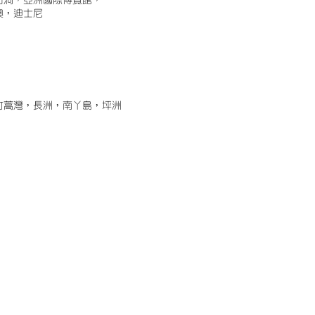
古洞，亞洲國際博覽館，
澳，迪士尼
竹蒿灣，長洲，南丫島，坪洲