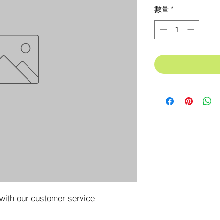
格
數量
*
 with our customer service