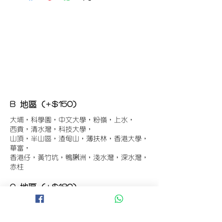
B 地區 (+$150)
大埔，科學園，中文大學，粉嶺，上水，
西貢，清水灣，科技大學，
山頂，半山區，渣甸山，薄扶林，香港大學，
華富，
香港仔，黃竹坑，鴨脷洲，淺水灣，深水灣，
赤柱
C 地區 (+$180)
東涌，珀麗灣(馬灣)，南灣，
將軍澳工業區，大埔工業區，
舂坎角，大潭，紅山半島，石澳，深井，