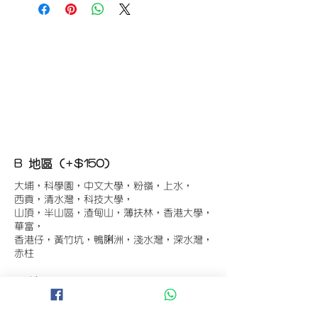
B 地區 (+$150)
大埔，科學園，中文大學，粉嶺，上水，
西貢，清水灣，科技大學，
山頂，半山區，渣甸山，薄扶林，香港大學，
華富，
香港仔，黃竹坑，鴨脷洲，淺水灣，深水灣，
赤柱
C 地區 (+$180)
東涌，珀麗灣(馬灣)，南灣，
將軍澳工業區，大埔工業區，