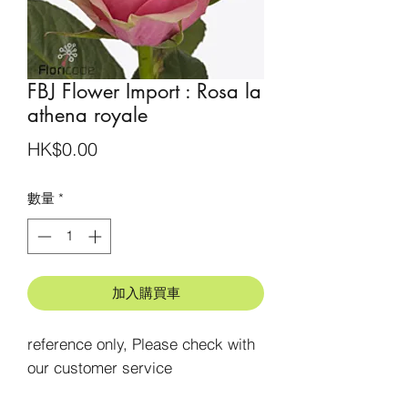
FBJ Flower Import : Rosa la
athena royale
價
HK$0.00
格
數量
*
加入購買車
reference only, Please check with 
our customer service