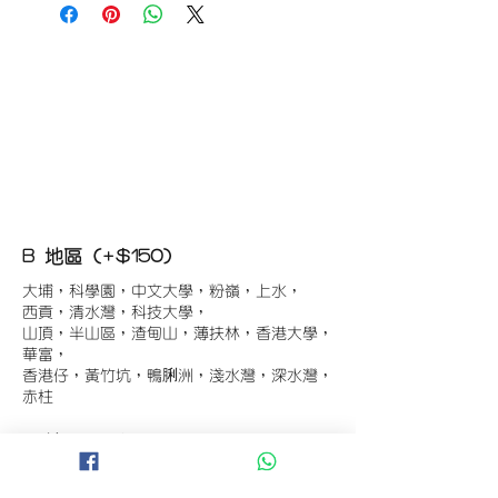
B 地區 (+$150)
大埔，科學園，中文大學，粉嶺，上水，
西貢，清水灣，科技大學，
山頂，半山區，渣甸山，薄扶林，香港大學，
華富，
香港仔，黃竹坑，鴨脷洲，淺水灣，深水灣，
赤柱
C 地區 (+$180)
東涌，珀麗灣(馬灣)，南灣，
將軍澳工業區，大埔工業區，