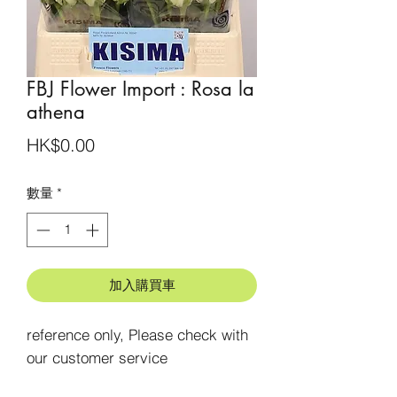
FBJ Flower Import : Rosa la
athena
價
HK$0.00
格
數量
*
加入購買車
reference only, Please check with 
our customer service