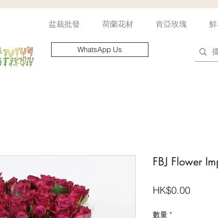
盆栽批發
荷蘭花材
肯亞玫瑰
鮮
WhatsApp Us
FBJ Flower Imp
價
HK$0.00
格
數量
*