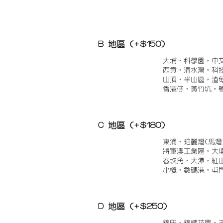
B 地區 (+$150)
大埔，科學園，中
西貢，清水灣，科
山頂，半山區，渣
香港仔，黃竹坑，
C 地區 (+$180)
東涌，珀麗灣(馬灣
將軍澳工業區，大
舂坎角，大潭，紅
小欖，數碼港，屯
D 地區 (+$250)