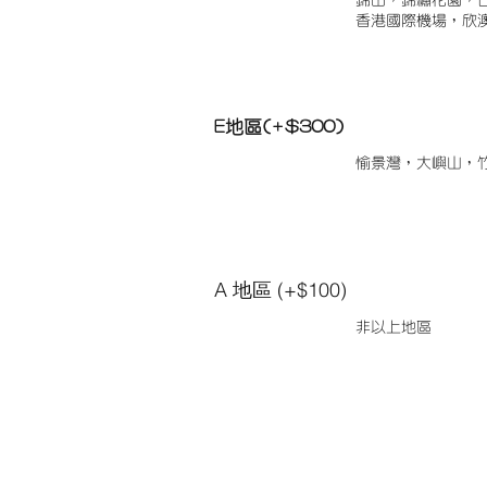
錦田，錦繡花園，
香港國際機場，欣
E地區(+$300)
愉景灣，大嶼山，
A 地區 (+$100)
非以上地區