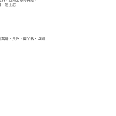
古洞，亞洲國際博覽館，
澳，迪士尼
竹蒿灣，長洲，南丫島，坪洲