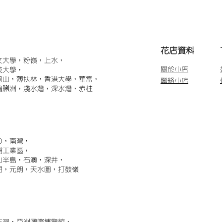
​花店資料
文大學，粉嶺，上水，
關於小店
技大學，
甸山，薄扶林，香港大學，華富，
聯絡小店
鴨脷洲，淺水灣，深水灣，赤柱
)，南灣，
埔工業區，
山半島，石澳，深井，
門，元朗，天水圍，打鼓嶺