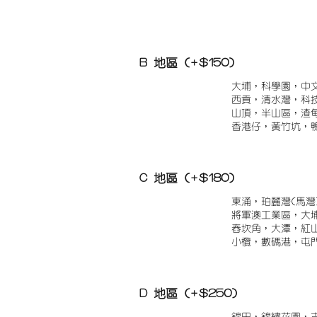
B 地區 (+$150)
大埔，科學園，中
西貢，清水灣，科
山頂，半山區，渣
香港仔，黃竹坑，
C 地區 (+$180)
東涌，珀麗灣(馬灣
將軍澳工業區，大
舂坎角，大潭，紅
小欖，數碼港，屯
D 地區 (+$250)