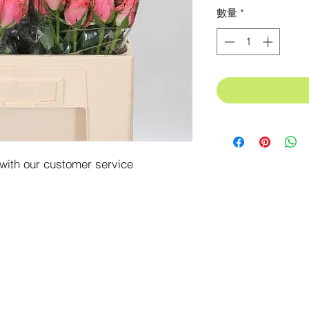
格
數量
*
 with our customer service