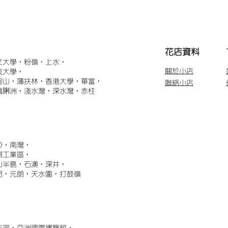
​花店資料
文大學，粉嶺，上水，
關於小店
技大學，
甸山，薄扶林，香港大學，華富，
聯絡小店
鴨脷洲，淺水灣，深水灣，赤柱
)，南灣，
埔工業區，
山半島，石澳，深井，
門，元朗，天水圍，打鼓嶺