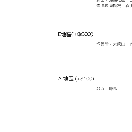
錦田，錦繡花園，
香港國際機場，欣
E地區(+$300)
愉景灣，大嶼山，
A 地區 (+$100)
非以上地區