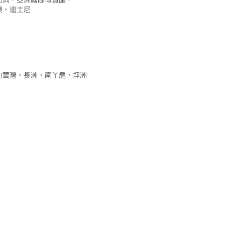
古洞，亞洲國際博覽館，
澳，迪士尼
竹蒿灣，長洲，南丫島，坪洲