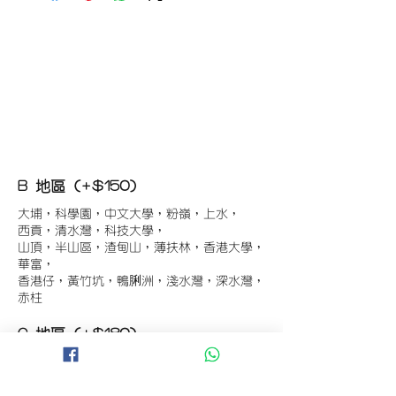
B 地區 (+$150)
大埔，科學園，中文大學，粉嶺，上水，
西貢，清水灣，科技大學，
山頂，半山區，渣甸山，薄扶林，香港大學，
華富，
香港仔，黃竹坑，鴨脷洲，淺水灣，深水灣，
赤柱
C 地區 (+$180)
東涌，珀麗灣(馬灣)，南灣，
將軍澳工業區，大埔工業區，
舂坎角，大潭，紅山半島，石澳，深井，