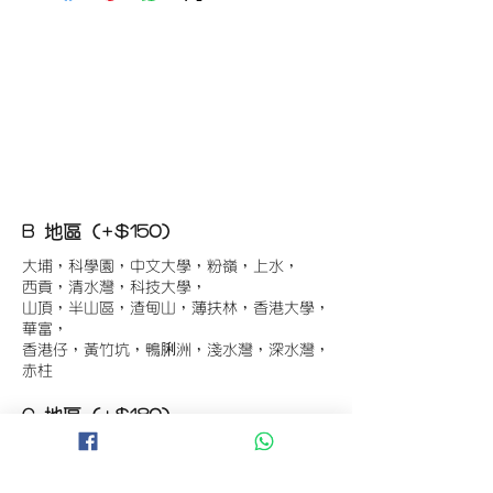
B 地區 (+$150)
大埔，科學園，中文大學，粉嶺，上水，
西貢，清水灣，科技大學，
山頂，半山區，渣甸山，薄扶林，香港大學，
華富，
香港仔，黃竹坑，鴨脷洲，淺水灣，深水灣，
赤柱
C 地區 (+$180)
東涌，珀麗灣(馬灣)，南灣，
將軍澳工業區，大埔工業區，
舂坎角，大潭，紅山半島，石澳，深井，