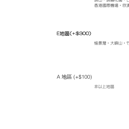
錦田，錦繡花園，
香港國際機場，欣
E地區(+$300)
愉景灣，大嶼山，
A 地區 (+$100)
非以上地區