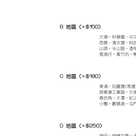
B 地區 (+$150)
大埔，科學園，中
西貢，清水灣，科
山頂，半山區，渣
香港仔，黃竹坑，
C 地區 (+$180)
東涌，珀麗灣(馬灣
將軍澳工業區，大
舂坎角，大潭，紅
小欖，數碼港，屯
D 地區 (+$250)