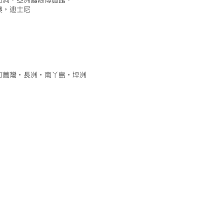
古洞，亞洲國際博覽館，
澳，迪士尼
竹蒿灣，長洲，南丫島，坪洲