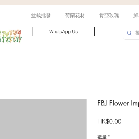
盆栽批發
荷蘭花材
肯亞玫瑰
鮮
WhatsApp Us
FBJ Flower Imp
價
HK$0.00
格
數量
*