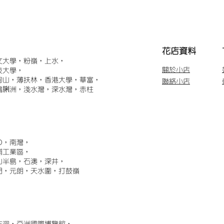
​花店資料
文大學，粉嶺，上水，
關於小店
技大學，
甸山，薄扶林，香港大學，華富，
聯絡小店
鴨脷洲，淺水灣，深水灣，赤柱
)，南灣，
埔工業區，
山半島，石澳，深井，
門，元朗，天水圍，打鼓嶺