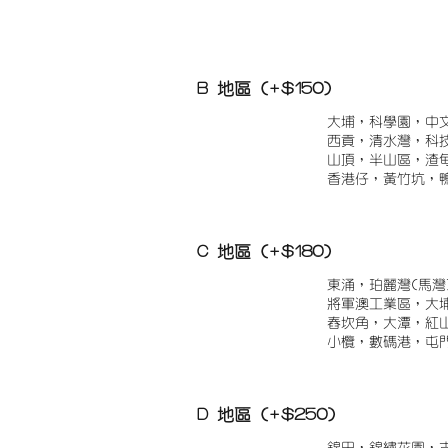
B 地區 (+$150)
大埔，科學園，中
西貢，清水灣，科
山頂，半山區，渣
香港仔，黃竹坑，
C 地區 (+$180)
東涌，珀麗灣(馬灣
將軍澳工業區，大
舂坎角，大潭，紅
小欖，數碼港，屯
D 地區 (+$250)