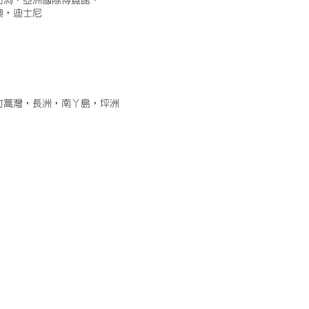
古洞，亞洲國際博覽館，
澳，迪士尼
竹蒿灣，長洲，南丫島，坪洲