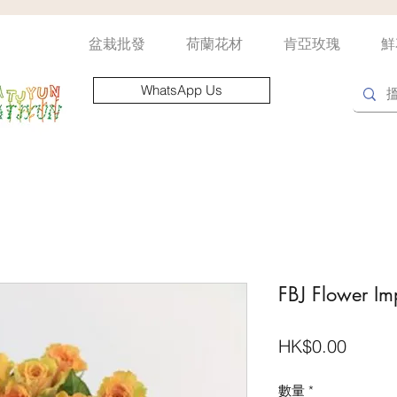
盆栽批發
荷蘭花材
肯亞玫瑰
鮮
WhatsApp Us
FBJ Flower Imp
價
HK$0.00
格
數量
*