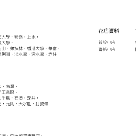
​花店資料
文大學，粉嶺，上水，
關於小店
技大學，
甸山，薄扶林，香港大學，華富，
聯絡小店
鴨脷洲，淺水灣，深水灣，赤柱
)，南灣，
埔工業區，
山半島，石澳，深井，
門，元朗，天水圍，打鼓嶺