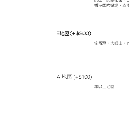
錦田，錦繡花園，
香港國際機場，欣
E地區(+$300)
愉景灣，大嶼山，
A 地區 (+$100)
非以上地區