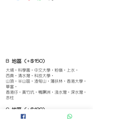
B 地區 (+$150)
大埔，科學園，中文大學，粉嶺，上水，
西貢，清水灣，科技大學，
山頂，半山區，渣甸山，薄扶林，香港大學，
華富，
香港仔，黃竹坑，鴨脷洲，淺水灣，深水灣，
赤柱
C 地區 (+$180)
東涌，珀麗灣(馬灣)，南灣，
將軍澳工業區，大埔工業區，
舂坎角，大潭，紅山半島，石澳，深井，