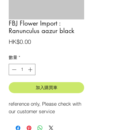
FBJ Flower Import :
Ranunculus aazur black
價
HK$0.00
格
數量
*
加入購買車
reference only, Please check with 
our customer service