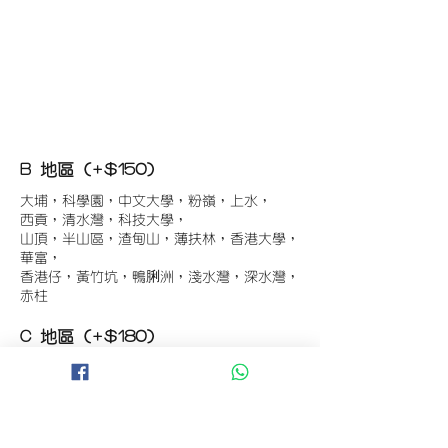
B 地區 (+$150)
大埔，科學園，中文大學，粉嶺，上水，
西貢，清水灣，科技大學，
山頂，半山區，渣甸山，薄扶林，香港大學，
華富，
香港仔，黃竹坑，鴨脷洲，淺水灣，深水灣，
赤柱
C 地區 (+$180)
東涌，珀麗灣(馬灣)，南灣，
將軍澳工業區，大埔工業區，
舂坎角，大潭，紅山半島，石澳，深井，
小欖，數碼港，屯門，元朗，天水圍，打鼓嶺