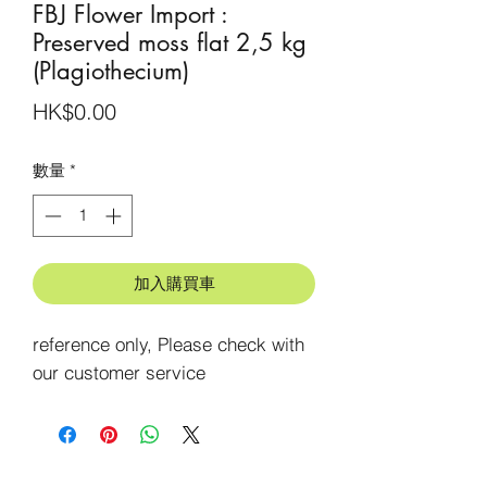
FBJ Flower Import :
Preserved moss flat 2,5 kg
(Plagiothecium)
價
HK$0.00
格
數量
*
加入購買車
reference only, Please check with 
our customer service