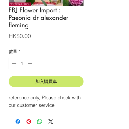
FBJ Flower Import :
Paeonia dr alexander
fleming
價
HK$0.00
格
數量
*
加入購買車
reference only, Please check with 
our customer service