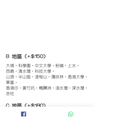
B 地區 (+$150)
大埔，科學園，中文大學，粉嶺，上水，
西貢，清水灣，科技大學，
山頂，半山區，渣甸山，薄扶林，香港大學，
華富，
香港仔，黃竹坑，鴨脷洲，淺水灣，深水灣，
赤柱
C 地區 (+$180)
東涌，珀麗灣(馬灣)，南灣，
將軍澳工業區，大埔工業區，
舂坎角，大潭，紅山半島，石澳，深井，
小欖，數碼港，屯門，元朗，天水圍，打鼓嶺