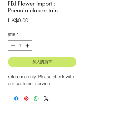
FBJ Flower Import :
Paeonia claude tain
價
HK$0.00
格
數量
*
加入購買車
reference only, Please check with 
our customer service