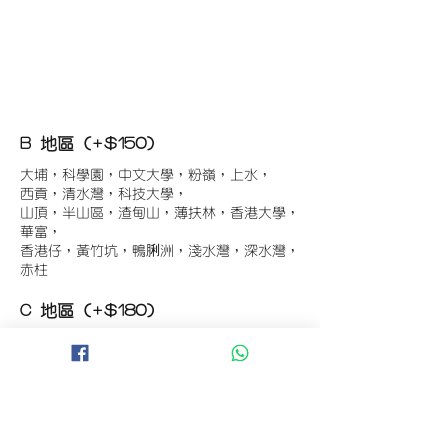
B 地區 (+$150)
大埔，科學園，中文大學，粉嶺，上水，
西貢，清水灣，科技大學，
山頂，半山區，渣甸山，薄扶林，香港大學，
華富，
香港仔，黃竹坑，鴨脷洲，淺水灣，深水灣，
赤柱
C 地區 (+$180)
東涌，珀麗灣(馬灣)，南灣，
將軍澳工業區，大埔工業區，
舂坎角，大潭，紅山半島，石澳，深井，
小欖，數碼港，屯門，元朗，天水圍，打鼓嶺
D 地區 (+$250)