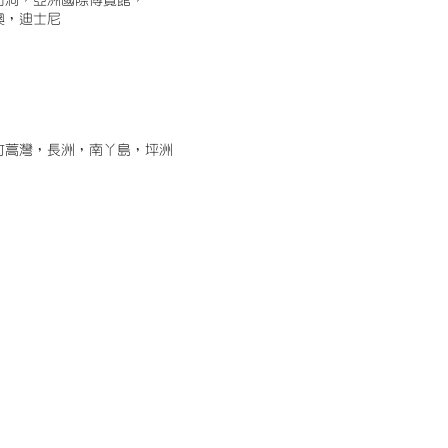
古洞，亞洲國際博覽館，
澳，迪士尼
竹蒿灣，長洲，南丫島，坪洲