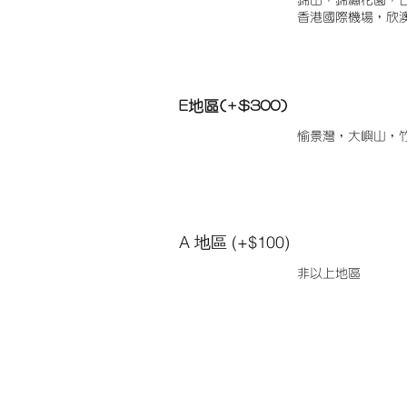
錦田，錦繡花園，
香港國際機場，欣
E地區(+$300)
愉景灣，大嶼山，
A 地區 (+$100)
非以上地區