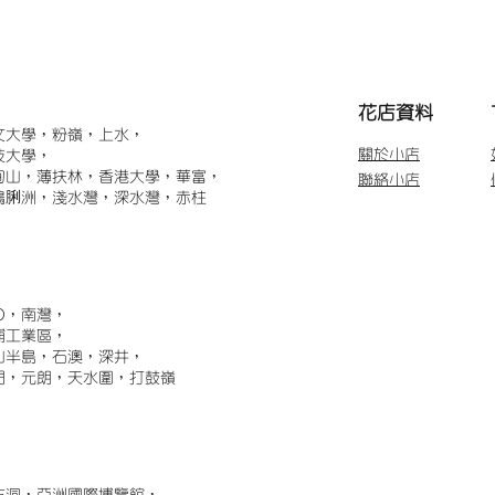
​花店資料
文大學，粉嶺，上水，
關於小店
技大學，
甸山，薄扶林，香港大學，華富，
聯絡小店
鴨脷洲，淺水灣，深水灣，赤柱
)，南灣，
埔工業區，
山半島，石澳，深井，
門，元朗，天水圍，打鼓嶺