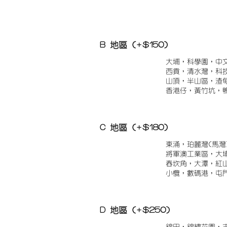
B 地區 (+$150)
大埔，科學園，中
西貢，清水灣，科
山頂，半山區，渣
香港仔，黃竹坑，
C 地區 (+$180)
東涌，珀麗灣(馬灣
將軍澳工業區，大
舂坎角，大潭，紅
小欖，數碼港，屯
D 地區 (+$250)