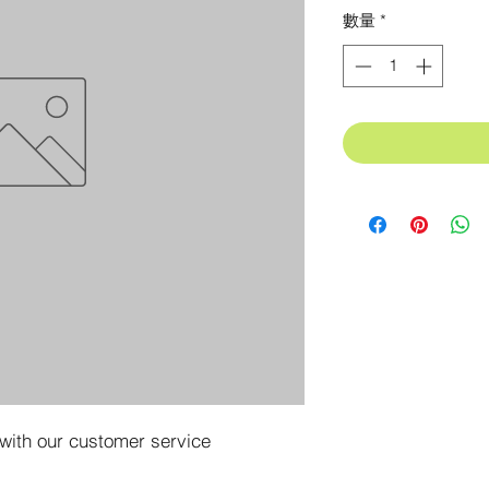
格
數量
*
 with our customer service