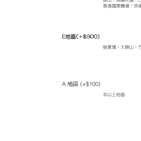
錦田，錦繡花園，
香港國際機場，欣
E地區(+$300)
愉景灣，大嶼山，
A 地區 (+$100)
非以上地區