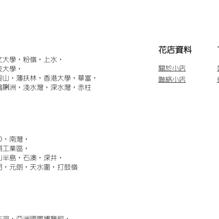
​花店資料
文大學，粉嶺，上水，
關於小店
技大學，
甸山，薄扶林，香港大學，華富，
聯絡小店
鴨脷洲，淺水灣，深水灣，赤柱
)，南灣，
埔工業區，
山半島，石澳，深井，
門，元朗，天水圍，打鼓嶺