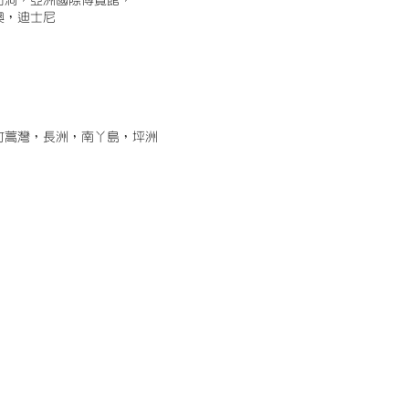
古洞，亞洲國際博覽館，
澳，迪士尼
竹蒿灣，長洲，南丫島，坪洲