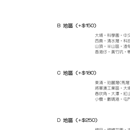
B 地區 (+$150)
大埔，科學園，中
西貢，清水灣，科
山頂，半山區，渣
香港仔，黃竹坑，
C 地區 (+$180)
東涌，珀麗灣(馬灣
將軍澳工業區，大
舂坎角，大潭，紅
小欖，數碼港，屯
D 地區 (+$250)