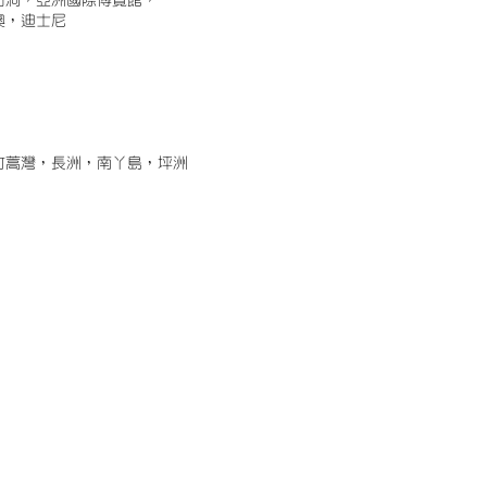
古洞，亞洲國際博覽館，
澳，迪士尼
竹蒿灣，長洲，南丫島，坪洲