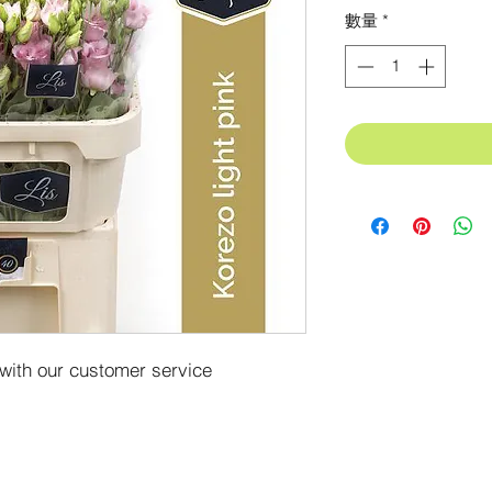
格
數量
*
 with our customer service