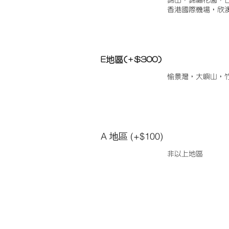
錦田，錦繡花園，
香港國際機場，欣
E地區(+$300)
愉景灣，大嶼山，
A 地區 (+$100)
非以上地區