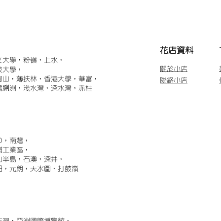
​花店資料
文大學，粉嶺，上水，
關於小店
技大學，
甸山，薄扶林，香港大學，華富，
聯絡小店
鴨脷洲，淺水灣，深水灣，赤柱
)，南灣，
埔工業區，
山半島，石澳，深井，
門，元朗，天水圍，打鼓嶺