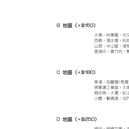
B 地區 (+$150)
大埔，科學園，中
西貢，清水灣，科
山頂，半山區，渣
香港仔，黃竹坑，
C 地區 (+$180)
東涌，珀麗灣(馬灣
將軍澳工業區，大
舂坎角，大潭，紅
小欖，數碼港，屯
D 地區 (+$250)