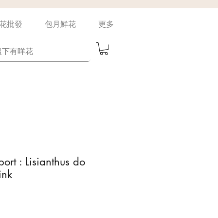
花批發
包月鮮花
更多
ort : Lisianthus do
ink