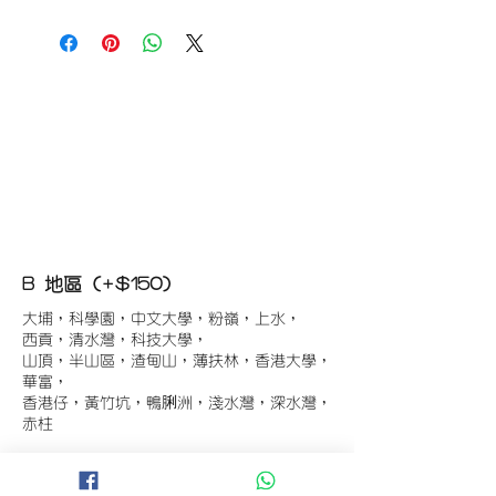
B 地區 (+$150)
大埔，科學園，中文大學，粉嶺，上水，
西貢，清水灣，科技大學，
山頂，半山區，渣甸山，薄扶林，香港大學，
華富，
香港仔，黃竹坑，鴨脷洲，淺水灣，深水灣，
赤柱
C 地區 (+$180)