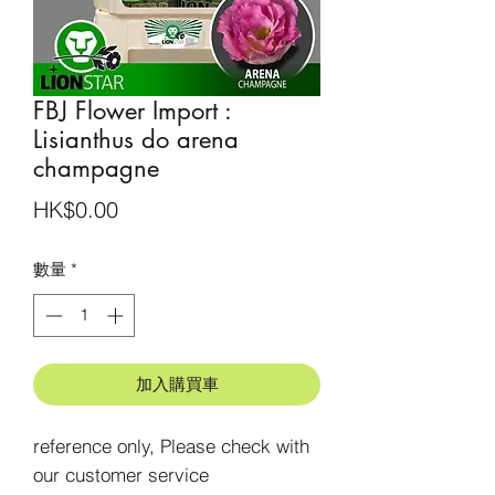
FBJ Flower Import :
Lisianthus do arena
champagne
價
HK$0.00
格
數量
*
加入購買車
reference only, Please check with 
our customer service