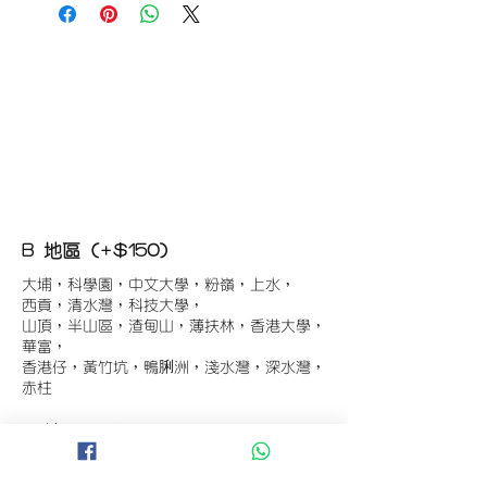
B 地區 (+$150)
大埔，科學園，中文大學，粉嶺，上水，
西貢，清水灣，科技大學，
山頂，半山區，渣甸山，薄扶林，香港大學，
華富，
香港仔，黃竹坑，鴨脷洲，淺水灣，深水灣，
赤柱
C 地區 (+$180)
東涌，珀麗灣(馬灣)，南灣，
將軍澳工業區，大埔工業區，