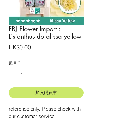
FBJ Flower Import :
Lisianthus do alissa yellow
價
HK$0.00
格
數量
*
加入購買車
reference only, Please check with 
our customer service