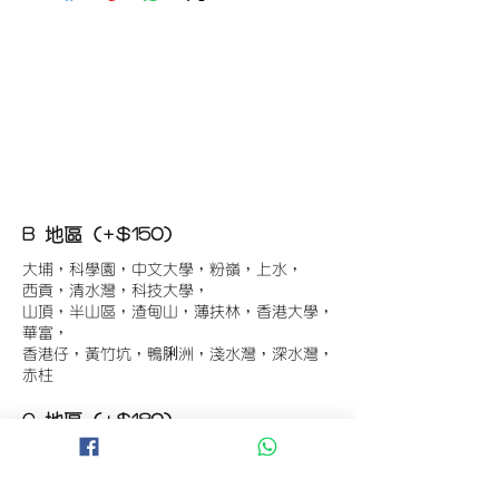
B 地區 (+$150)
大埔，科學園，中文大學，粉嶺，上水，
西貢，清水灣，科技大學，
山頂，半山區，渣甸山，薄扶林，香港大學，
華富，
香港仔，黃竹坑，鴨脷洲，淺水灣，深水灣，
赤柱
C 地區 (+$180)
東涌，珀麗灣(馬灣)，南灣，
將軍澳工業區，大埔工業區，
舂坎角，大潭，紅山半島，石澳，深井，