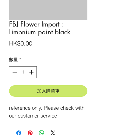
FBJ Flower Import :
Limonium paint black
價
HK$0.00
格
數量
*
加入購買車
reference only, Please check with 
our customer service