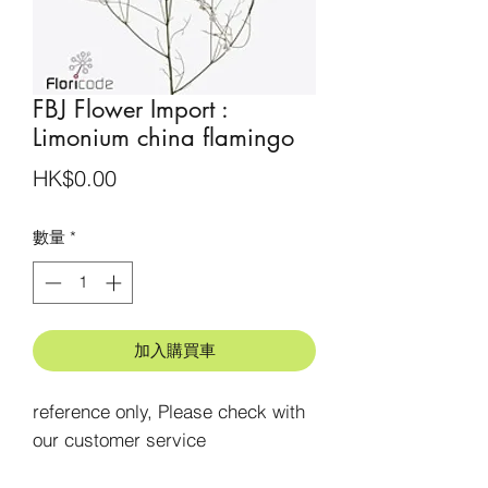
FBJ Flower Import :
Limonium china flamingo
價
HK$0.00
格
數量
*
加入購買車
reference only, Please check with 
our customer service