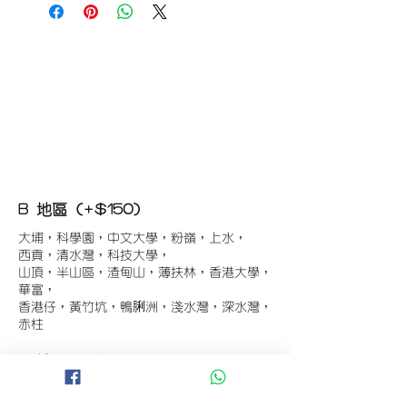
B 地區 (+$150)
大埔，科學園，中文大學，粉嶺，上水，
西貢，清水灣，科技大學，
山頂，半山區，渣甸山，薄扶林，香港大學，
華富，
香港仔，黃竹坑，鴨脷洲，淺水灣，深水灣，
赤柱
C 地區 (+$180)
東涌，珀麗灣(馬灣)，南灣，
將軍澳工業區，大埔工業區，