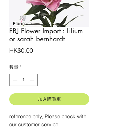
FBJ Flower Import : Lilium
or sarah bernhardt
價
HK$0.00
格
數量
*
加入購買車
reference only, Please check with 
our customer service