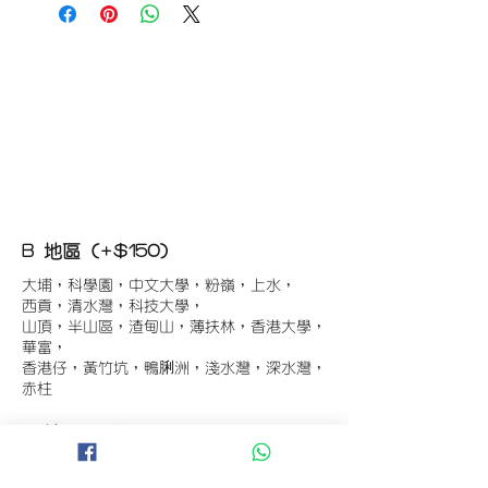
B 地區 (+$150)
大埔，科學園，中文大學，粉嶺，上水，
西貢，清水灣，科技大學，
山頂，半山區，渣甸山，薄扶林，香港大學，
華富，
香港仔，黃竹坑，鴨脷洲，淺水灣，深水灣，
赤柱
C 地區 (+$180)
東涌，珀麗灣(馬灣)，南灣，
將軍澳工業區，大埔工業區，