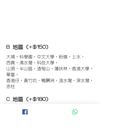
B 地區 (+$150)
大埔，科學園，中文大學，粉嶺，上水，
西貢，清水灣，科技大學，
山頂，半山區，渣甸山，薄扶林，香港大學，
華富，
香港仔，黃竹坑，鴨脷洲，淺水灣，深水灣，
赤柱
C 地區 (+$180)
東涌，珀麗灣(馬灣)，南灣，
將軍澳工業區，大埔工業區，
舂坎角，大潭，紅山半島，石澳，深井，
小欖，數碼港，屯門，元朗，天水圍，打鼓嶺
D 地區 (+$250)