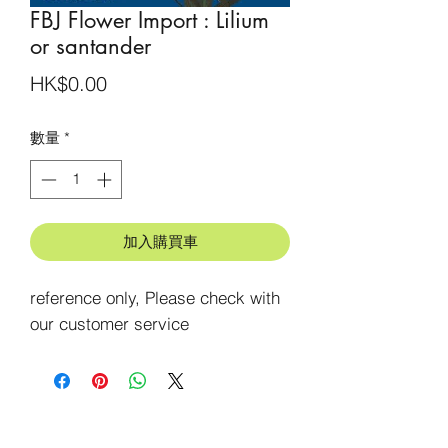
FBJ Flower Import : Lilium
or santander
價
HK$0.00
格
數量
*
加入購買車
reference only, Please check with 
our customer service