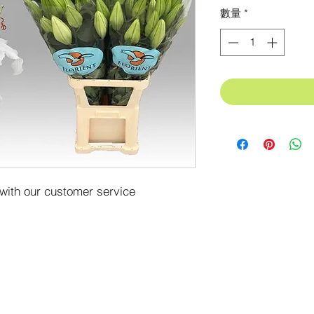
格
數量
*
 with our customer service