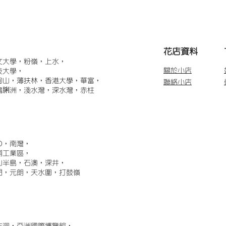
​花店資料
文大學，粉嶺，上水，
關於小店
技大學，
甸山，薄扶林，香港大學，華富，
聯絡小店
鴨脷洲，淺水灣，深水灣，赤柱
)，南灣，
埔工業區，
山半島，石澳，深井，
門，元朗，天水圍，打鼓嶺