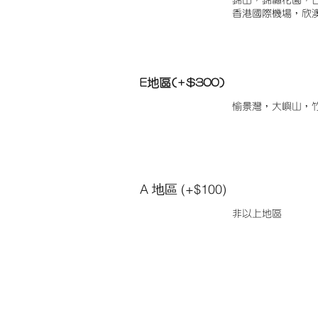
錦田，錦繡花園，
香港國際機場，欣
E地區(+$300)
愉景灣，大嶼山，
A 地區 (+$100)
非以上地區