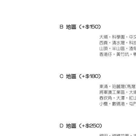
B 地區 (+$150)
大埔，科學園，中
西貢，清水灣，科
山頂，半山區，渣
香港仔，黃竹坑，
C 地區 (+$180)
東涌，珀麗灣(馬灣
將軍澳工業區，大
舂坎角，大潭，紅
小欖，數碼港，屯
D 地區 (+$250)