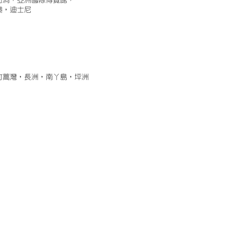
古洞，亞洲國際博覽館，
澳，迪士尼
竹蒿灣，長洲，南丫島，坪洲