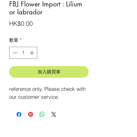
FBJ Flower Import : Lilium
or labrador
價
HK$0.00
格
數量
*
加入購買車
reference only, Please check with 
our customer service