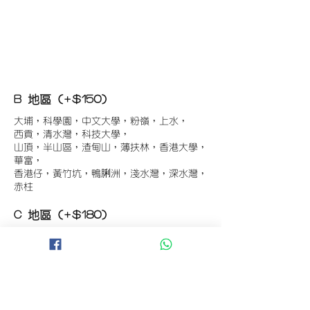
B 地區 (+$150)
大埔，科學園，中文大學，粉嶺，上水，
西貢，清水灣，科技大學，
山頂，半山區，渣甸山，薄扶林，香港大學，
華富，
香港仔，黃竹坑，鴨脷洲，淺水灣，深水灣，
赤柱
C 地區 (+$180)
東涌，珀麗灣(馬灣)，南灣，
將軍澳工業區，大埔工業區，
舂坎角，大潭，紅山半島，石澳，深井，
小欖，數碼港，屯門，元朗，天水圍，打鼓嶺
D 地區 (+$250)