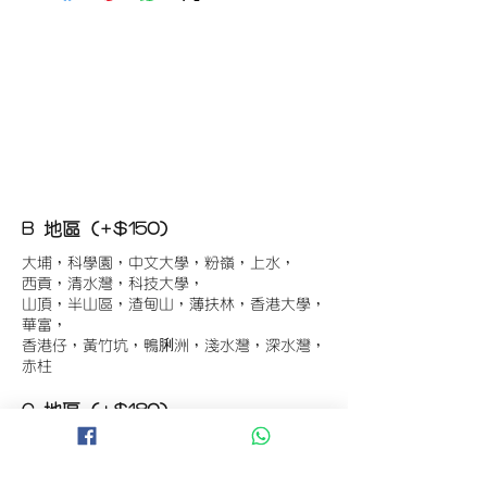
B 地區 (+$150)
大埔，科學園，中文大學，粉嶺，上水，
西貢，清水灣，科技大學，
山頂，半山區，渣甸山，薄扶林，香港大學，
華富，
香港仔，黃竹坑，鴨脷洲，淺水灣，深水灣，
赤柱
C 地區 (+$180)
東涌，珀麗灣(馬灣)，南灣，
將軍澳工業區，大埔工業區，
舂坎角，大潭，紅山半島，石澳，深井，