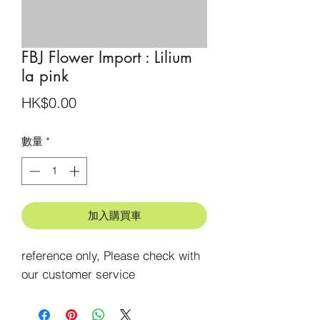
FBJ Flower Import : Lilium
la pink
價
HK$0.00
格
數量
*
加入購買車
reference only, Please check with 
our customer service