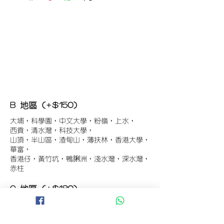
B 地區 (+$150)
大埔，科學園，中文大學，粉嶺，上水，
西貢，清水灣，科技大學，
山頂，半山區，渣甸山，薄扶林，香港大學，
華富，
香港仔，黃竹坑，鴨脷洲，淺水灣，深水灣，
赤柱
C 地區 (+$180)
東涌，珀麗灣(馬灣)，南灣，
將軍澳工業區，大埔工業區，
舂坎角，大潭，紅山半島，石澳，深井，