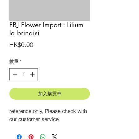
FBJ Flower Import : Lilium
la brindisi
價
HK$0.00
格
數量
*
加入購買車
reference only, Please check with 
our customer service