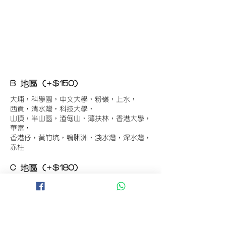
B 地區 (+$150)
大埔，科學園，中文大學，粉嶺，上水，
西貢，清水灣，科技大學，
山頂，半山區，渣甸山，薄扶林，香港大學，
華富，
香港仔，黃竹坑，鴨脷洲，淺水灣，深水灣，
赤柱
C 地區 (+$180)
東涌，珀麗灣(馬灣)，南灣，
將軍澳工業區，大埔工業區，
舂坎角，大潭，紅山半島，石澳，深井，
小欖，數碼港，屯門，元朗，天水圍，打鼓嶺