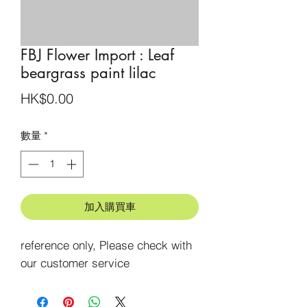
FBJ Flower Import : Leaf
beargrass paint lilac
價
HK$0.00
格
數量
*
加入購買車
reference only, Please check with 
our customer service