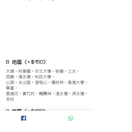
B 地區 (+$150)
大埔，科學園，中文大學，粉嶺，上水，
西貢，清水灣，科技大學，
山頂，半山區，渣甸山，薄扶林，香港大學，
華富，
香港仔，黃竹坑，鴨脷洲，淺水灣，深水灣，
赤柱
C 地區 (+$180)
東涌，珀麗灣(馬灣)，南灣，
將軍澳工業區，大埔工業區，
舂坎角，大潭，紅山半島，石澳，深井，