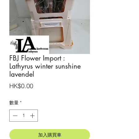
FBJ Flower Import :
Lathyrus winter sunshine
lavendel
價
HK$0.00
格
數量
*
加入購買車