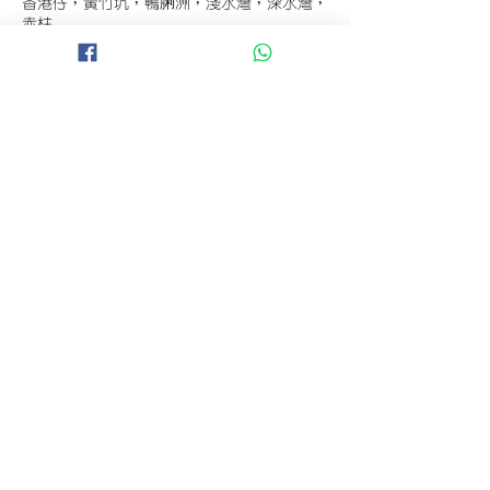
香港仔，黃竹坑，鴨脷洲，淺水灣，深水灣，
赤柱
C 地區 (+$180)
東涌，珀麗灣(馬灣)，南灣，
將軍澳工業區，大埔工業區，
舂坎角，大潭，紅山半島，石澳，深井，
小欖，數碼港，屯門，元朗，天水圍，打鼓嶺
D 地區 (+$250)
錦田，錦繡花園，古洞，亞洲國際博覽館，
香港國際機場，欣澳，迪士尼
E地區(+$300)
愉景灣，大嶼山，竹蒿灣，長洲，南丫島，坪
洲
A 地區 (+$100)
非以上地區