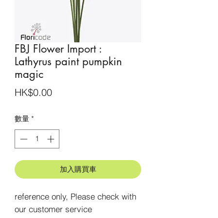
FBJ Flower Import :
Lathyrus paint pumpkin
magic
價
HK$0.00
格
數量
*
加入購買車
reference only, Please check with 
our customer service