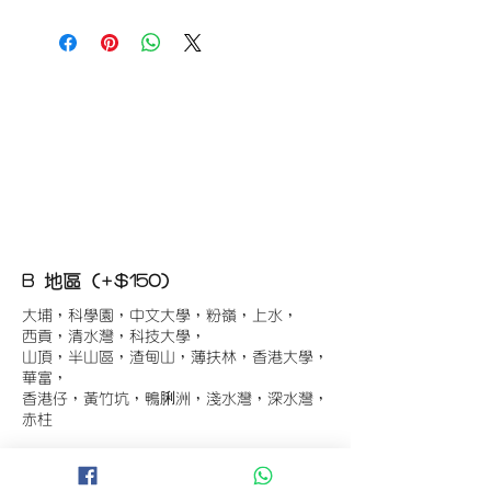
B 地區 (+$150)
大埔，科學園，中文大學，粉嶺，上水，
西貢，清水灣，科技大學，
山頂，半山區，渣甸山，薄扶林，香港大學，
華富，
香港仔，黃竹坑，鴨脷洲，淺水灣，深水灣，
赤柱
C 地區 (+$180)