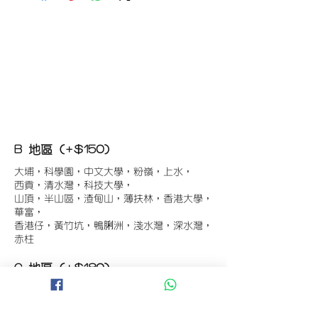
B 地區 (+$150)
大埔，科學園，中文大學，粉嶺，上水，
西貢，清水灣，科技大學，
山頂，半山區，渣甸山，薄扶林，香港大學，
華富，
香港仔，黃竹坑，鴨脷洲，淺水灣，深水灣，
赤柱
C 地區 (+$180)
東涌，珀麗灣(馬灣)，南灣，
將軍澳工業區，大埔工業區，
舂坎角，大潭，紅山半島，石澳，深井，