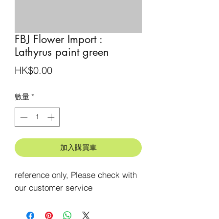
FBJ Flower Import :
Lathyrus paint green
價
HK$0.00
格
數量
*
加入購買車
reference only, Please check with 
our customer service