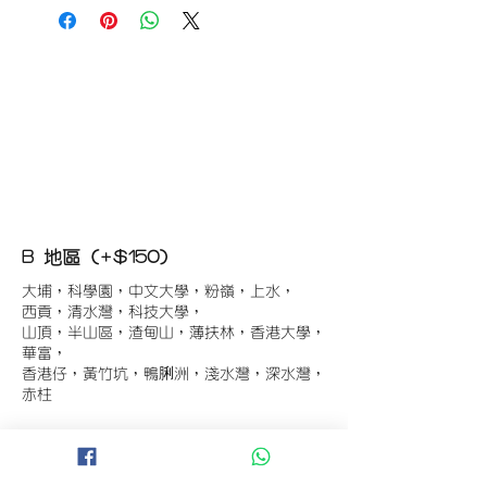
B 地區 (+$150)
大埔，科學園，中文大學，粉嶺，上水，
西貢，清水灣，科技大學，
山頂，半山區，渣甸山，薄扶林，香港大學，
華富，
香港仔，黃竹坑，鴨脷洲，淺水灣，深水灣，
赤柱
C 地區 (+$180)
東涌，珀麗灣(馬灣)，南灣，