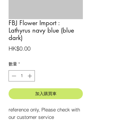
FBJ Flower Import :
Lathyrus navy blue (blue
dark)
價
HK$0.00
格
數量
*
加入購買車
reference only, Please check with 
our customer service