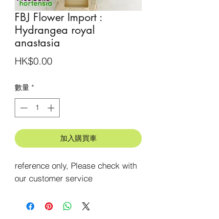
FBJ Flower Import :
Hydrangea royal
anastasia
價
HK$0.00
格
數量
*
加入購買車
reference only, Please check with 
our customer service