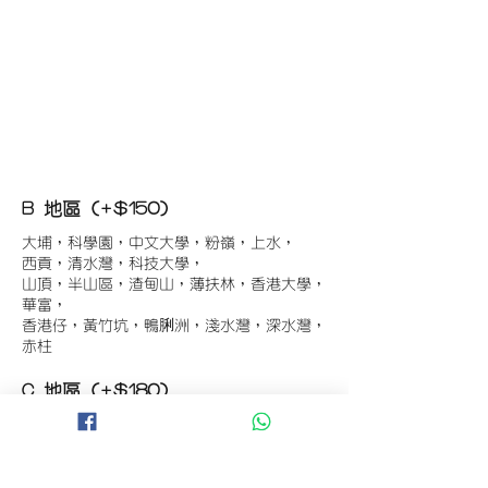
B 地區 (+$150)
大埔，科學園，中文大學，粉嶺，上水，
西貢，清水灣，科技大學，
山頂，半山區，渣甸山，薄扶林，香港大學，
華富，
香港仔，黃竹坑，鴨脷洲，淺水灣，深水灣，
赤柱
C 地區 (+$180)
東涌，珀麗灣(馬灣)，南灣，
將軍澳工業區，大埔工業區，
舂坎角，大潭，紅山半島，石澳，深井，
小欖，數碼港，屯門，元朗，天水圍，打鼓嶺